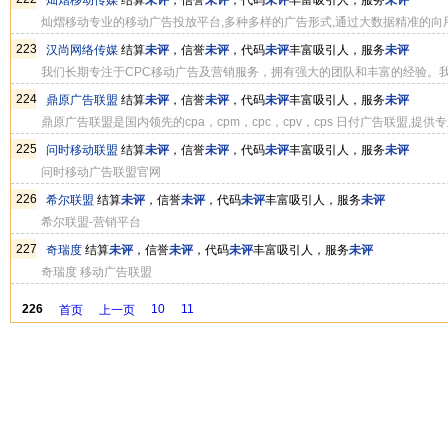
灿熠移动传媒
结算
未评
，信誉
未评
，代码
未评
丰富吸引人，服务
未评
灿熠移动专业的移动广告投放平台,多种多样的广告形式,通过大数据精准的
223
汉尚网络传媒
结算
未评
，信誉
未评
，代码
未评
丰富吸引人，服务
未评
我们长期专注于CPC移动广告及营销服务，拥有强大的团队和丰富的经验。
质的服务！<br>
224
鼎原广告联盟
结算
未评
，信誉
未评
，代码
未评
丰富吸引人，服务
未评
挚诚欢迎广大网站主和广告主的加盟，共创移动广告美好的未来！
鼎原广告联盟是国内领先的cpa，cpm，cpc，cpv，cps 日付广告联盟,
高，支付信用优，是电商投放广告的最佳选择,最值得信赖的广告联盟，也是
225
问时移动联盟
结算
未评
，信誉
未评
，代码
未评
丰富吸引人，服务
未评
问时移动广告联盟官网
226
希尔联盟
结算
未评
，信誉
未评
，代码
未评
丰富吸引人，服务
未评
希尔联盟-营销平台
227
奇瑞度
结算
未评
，信誉
未评
，代码
未评
丰富吸引人，服务
未评
奇瑞度 移动广告联盟
226
10
11
首页
上一页