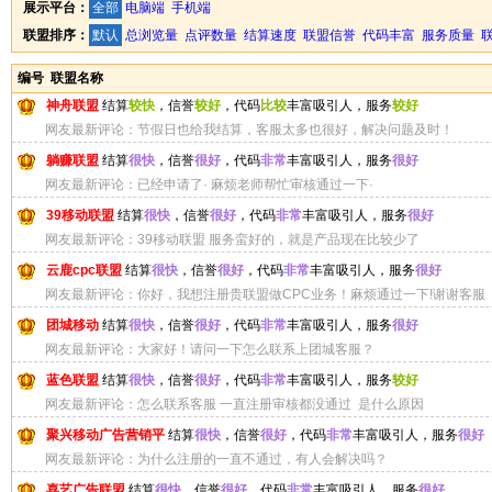
展示平台：
全部
电脑端
手机端
联盟排序：
默认
总浏览量
点评数量
结算速度
联盟信誉
代码丰富
服务质量
编号
联盟名称
神舟联盟
结算
较快
，信誉
较好
，代码
比较
丰富吸引人，服务
较好
网友最新评论：节假日也给我结算，客服太多也很好，解决问题及时！
躺赚联盟
结算
很快
，信誉
很好
，代码
非常
丰富吸引人，服务
很好
网友最新评论：已经申请了· 麻烦老师帮忙审核通过一下·
39移动联盟
结算
很快
，信誉
很好
，代码
非常
丰富吸引人，服务
很好
网友最新评论：39移动联盟 服务蛮好的，就是产品现在比较少了
云鹿cpc联盟
结算
很快
，信誉
很好
，代码
非常
丰富吸引人，服务
很好
网友最新评论：你好，我想注册贵联盟做CPC业务！麻烦通过一下!谢谢客服
团城移动
结算
很快
，信誉
很好
，代码
非常
丰富吸引人，服务
很好
网友最新评论：大家好！请问一下怎么联系上团城客服？
蓝色联盟
结算
很快
，信誉
很好
，代码
非常
丰富吸引人，服务
较好
网友最新评论：怎么联系客服 一直注册审核都没通过 是什么原因
聚兴移动广告营销平
结算
很快
，信誉
很好
，代码
非常
丰富吸引人，服务
很好
网友最新评论：为什么注册的一直不通过，有人会解决吗？
喜艺广告联盟
结算
很快
，信誉
很好
，代码
非常
丰富吸引人，服务
很好