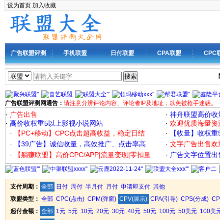
设为首页
加入收藏
广告联盟评测
手机联盟
日付联盟
CPA联盟
CPC
搜索
广告联盟评测网通告：
请注意分辨评论内容、评论者IP及地址，以免被枪手迷惑。
·
广告出售
·
神舟联盟高价收
·
高价收权重5以上影视小说网站
·
欢迎优质海量资
·
【PC+移动】CPC点击超高收益，稳定日结
·
【收量】收权重
·
【39广告】诚信收量，高效推广、点击率高
·
文字广告出售欢
·
【躺赚联盟】高价CPC/APP|流量变现|零扣量
·
广告文字位置出售
支付周期：
全部
日付
周付
半月付
月付
申请即支付
其他
联盟类型：
全部
CPC(点击)
CPM(弹窗)
CPV(展示)
CPA(引导)
CPS(分成)
C
起付金额：
全部
1元
5元
10元
20元
30元
40元
50元
100元
50美元
100美