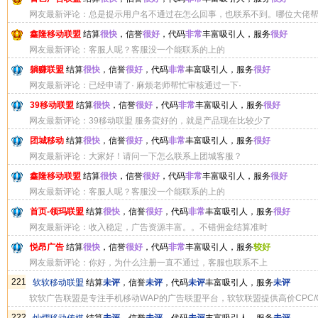
网友最新评论：总是提示用户名不通过在怎么回事，也联系不到。哪位大佬
母
鑫隆移动联盟
结算
很快
，信誉
很好
，代码
非常
丰富吸引人，服务
很好
网友最新评论：客服人呢？客服没一个能联系的上的
躺赚联盟
结算
很快
，信誉
很好
，代码
非常
丰富吸引人，服务
很好
网友最新评论：已经申请了· 麻烦老师帮忙审核通过一下·
39移动联盟
结算
很快
，信誉
很好
，代码
非常
丰富吸引人，服务
很好
网友最新评论：39移动联盟 服务蛮好的，就是产品现在比较少了
团城移动
结算
很快
，信誉
很好
，代码
非常
丰富吸引人，服务
很好
网友最新评论：大家好！请问一下怎么联系上团城客服？
鑫隆移动联盟
结算
很快
，信誉
很好
，代码
非常
丰富吸引人，服务
很好
网友最新评论：客服人呢？客服没一个能联系的上的
首页-领玛联盟
结算
很快
，信誉
很好
，代码
非常
丰富吸引人，服务
很好
网友最新评论：收入稳定，广告资源丰富。。不错佣金结算准时
悦昂广告
结算
很快
，信誉
很好
，代码
非常
丰富吸引人，服务
较好
网友最新评论：你好，为什么注册一直不通过，客服也联系不上
221
软软移动联盟
结算
未评
，信誉
未评
，代码
未评
丰富吸引人，服务
未评
软软广告联盟是专注手机移动WAP的广告联盟平台，软软联盟提供高价CPC/
结算稳定快捷等特点，是广告主与站长值得信赖的日付广告联盟平台!
222