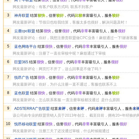
两个牛联盟
结算
很快
，信誉
很好
，代码
非常
丰富吸引人，服务
很好
网友最新评论：有客户联系方式吗 联系不到客户
3
神舟联盟
结算
较快
，信誉
较好
，代码
比较
丰富吸引人，服务
较好
网友最新评论：节假日也给我结算，客服太多也很好，解决问题及时！
4
云鹿cpc联盟
结算
很快
，信誉
很好
，代码
非常
丰富吸引人，服务
很好
网友最新评论：你好，我想注册贵联盟做CPC业务！麻烦通过一下!谢谢客服
5
蓝色网络平台
结算
很快
，信誉
很好
，代码
非常
丰富吸引人，服务
很好
网友最新评论：注册了一直在审核中呢？麻烦通过下审核
6
巨盟365
结算
很快
，信誉
很好
，代码
非常
丰富吸引人，服务
很好
网友最新评论：网页打不开了，这么回事是不做了吗？
7
悦昂广告
结算
很快
，信誉
很好
，代码
非常
丰富吸引人，服务
较好
网友最新评论：你好，为什么注册一直不通过，客服也联系不上
8
蓝色联盟
结算
很快
，信誉
很好
，代码
非常
丰富吸引人，服务
较好
网友最新评论：怎么联系客服 一直注册审核都没通过 是什么原因
9
ADSTERRA广告联盟
结算
未评
，信誉
未评
，代码
未评
丰富吸引人，服务
未
该公司由专业的联盟营销人员于2013年创立， 截至目前，拥有20+年经验的网站管理
用社交媒体和直接链接的力量创造收入提供了独特机会。你无需将流量带到
10
悦昂移动联盟
结算
很快
，信誉
很好
，代码
非常
丰富吸引人，服务
很好
Smartlinks，并根据用户互动和转化率获得收入。
网友最新评论：注册三天了还没通过审核，什么时候能通过