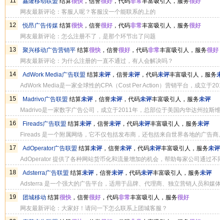
11
鑫隆移动联盟
结算
很快
，信誉
很好
，代码
非常
丰富吸引人，服务
很好
网友最新评论：客服人呢？客服没一个能联系的上的
12
悦昂广告传媒
结算
很快
，信誉
很好
，代码
非常
丰富吸引人，服务
很好
网友最新评论：怎么注册不了，是那个环节出了问题
13
聚兴移动广告营销平
结算
很快
，信誉
很好
，代码
非常
丰富吸引人，服务
很好
网友最新评论：为什么注册的一直不通过，有人会解决吗？
14
AdWork Media广告联盟
结算
未评
，信誉
未评
，代码
未评
丰富吸引人，服务
AdWork Media是一家全球性的CPA（Cost Per Action）营销平台，
AdWork Media是一家可靠、专业的广告联盟公司。如果您需要在CPA
15
Madrivo广告联盟
结算
未评
，信誉
未评
，代码
未评
丰富吸引人，服务
未评
以考虑选择AdWork Media作为合作伙伴
Madrivo是一家数字广告公司，成立于2011年，总部位于美国内华达州拉斯维
和数据驱动的营销服务。他们的核心业务包括电子邮件营销、社交媒体广告
16
Fireads广告联盟
结算
未评
，信誉
未评
，代码
未评
丰富吸引人，服务
未评
的数字广告公司，Madrivo在业内享有很高的声誉。他们拥有丰富的经验
Fireads 是一个附属网络，它不仅包括发布商，还包括来自世界各地的广
增长目标。
质量广告。这就是我们受到成千上万合作伙伴信任的原因。自我们在联盟市
17
AdOperator广告联盟
结算
未评
，信誉
未评
，代码
未评
丰富吸引人，服务
未评
尽最大努力为我们的合作伙伴提供全力支持，共同取得更大的成功。
AdOperator 提供了各种网站货币化和流量增加的机会，帮助每家公司通
广告有利可图。通过 ROI、潜在客户、PPC、销售额和其他关键绩效指标
18
Adsterra广告联盟
结算
未评
，信誉
未评
，代码
未评
丰富吸引人，服务
未评
段来宣传您的业务。
Adsterra 是一个强大的广告平台，适用于品牌、代理商、独立营销人员和媒
放给最匹配的受众。从超过 20,000 家直接发布商那里释放高质量的 CPM、CP
19
团城移动
结算
很快
，信誉
很好
，代码
非常
丰富吸引人，服务
很好
网友最新评论：大家好！请问一下怎么联系上团城客服？