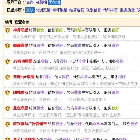
展示平台：
全部
电脑端
手机端
联盟排序：
默认
总浏览量
点评数量
结算速度
联盟信誉
代码丰富
服务质量
编号
联盟名称
神舟联盟
结算
较快
，信誉
较好
，代码
比较
丰富吸引人，服务
较好
网友最新评论：节假日也给我结算，客服太多也很好，解决问题及时！
躺赚联盟
结算
很快
，信誉
很好
，代码
非常
丰富吸引人，服务
很好
网友最新评论：已经申请了· 麻烦老师帮忙审核通过一下·
39移动联盟
结算
很快
，信誉
很好
，代码
非常
丰富吸引人，服务
很好
网友最新评论：39移动联盟 服务蛮好的，就是产品现在比较少了
云鹿cpc联盟
结算
很快
，信誉
很好
，代码
非常
丰富吸引人，服务
很好
网友最新评论：你好，我想注册贵联盟做CPC业务！麻烦通过一下!谢谢客服
团城移动
结算
很快
，信誉
很好
，代码
非常
丰富吸引人，服务
很好
网友最新评论：大家好！请问一下怎么联系上团城客服？
蓝色联盟
结算
很快
，信誉
很好
，代码
非常
丰富吸引人，服务
较好
网友最新评论：怎么联系客服 一直注册审核都没通过 是什么原因
聚兴移动广告营销平
结算
很快
，信誉
很好
，代码
非常
丰富吸引人，服务
很好
网友最新评论：为什么注册的一直不通过，有人会解决吗？
喜艺广告联盟
结算
很快
，信誉
很好
，代码
非常
丰富吸引人，服务
很好