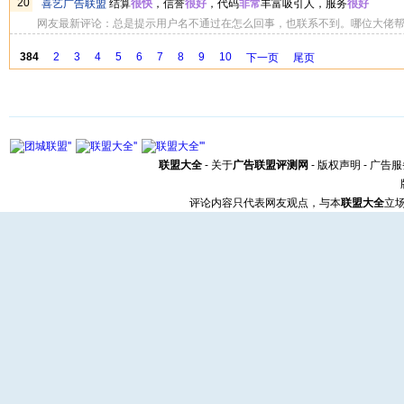
20
喜艺广告联盟
结算
很快
，信誉
很好
，代码
非常
丰富吸引人，服务
很好
网友最新评论：总是提示用户名不通过在怎么回事，也联系不到。哪位大佬
母
384
2
3
4
5
6
7
8
9
10
下一页
尾页
联盟大全
-
关于
广告联盟评测网
-
版权声明
-
广告服
评论内容只代表网友观点，与本
联盟大全
立场