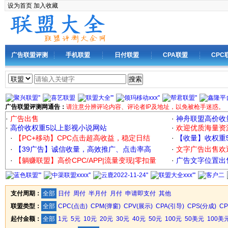
设为首页
加入收藏
广告联盟评测
手机联盟
日付联盟
CPA联盟
CPC
搜索
广告联盟评测网通告：
请注意分辨评论内容、评论者IP及地址，以免被枪手迷惑。
·
广告出售
·
神舟联盟高价收
·
高价收权重5以上影视小说网站
·
欢迎优质海量资
·
【PC+移动】CPC点击超高收益，稳定日结
·
【收量】收权重
·
【39广告】诚信收量，高效推广、点击率高
·
文字广告出售欢
·
【躺赚联盟】高价CPC/APP|流量变现|零扣量
·
广告文字位置出售
支付周期：
全部
日付
周付
半月付
月付
申请即支付
其他
联盟类型：
全部
CPC(点击)
CPM(弹窗)
CPV(展示)
CPA(引导)
CPS(分成)
C
起付金额：
全部
1元
5元
10元
20元
30元
40元
50元
100元
50美元
100美