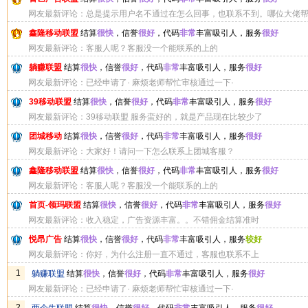
网友最新评论：总是提示用户名不通过在怎么回事，也联系不到。哪位大佬
母
鑫隆移动联盟
结算
很快
，信誉
很好
，代码
非常
丰富吸引人，服务
很好
网友最新评论：客服人呢？客服没一个能联系的上的
躺赚联盟
结算
很快
，信誉
很好
，代码
非常
丰富吸引人，服务
很好
网友最新评论：已经申请了· 麻烦老师帮忙审核通过一下·
39移动联盟
结算
很快
，信誉
很好
，代码
非常
丰富吸引人，服务
很好
网友最新评论：39移动联盟 服务蛮好的，就是产品现在比较少了
团城移动
结算
很快
，信誉
很好
，代码
非常
丰富吸引人，服务
很好
网友最新评论：大家好！请问一下怎么联系上团城客服？
鑫隆移动联盟
结算
很快
，信誉
很好
，代码
非常
丰富吸引人，服务
很好
网友最新评论：客服人呢？客服没一个能联系的上的
首页-领玛联盟
结算
很快
，信誉
很好
，代码
非常
丰富吸引人，服务
很好
网友最新评论：收入稳定，广告资源丰富。。不错佣金结算准时
悦昂广告
结算
很快
，信誉
很好
，代码
非常
丰富吸引人，服务
较好
网友最新评论：你好，为什么注册一直不通过，客服也联系不上
1
躺赚联盟
结算
很快
，信誉
很好
，代码
非常
丰富吸引人，服务
很好
网友最新评论：已经申请了· 麻烦老师帮忙审核通过一下·
2