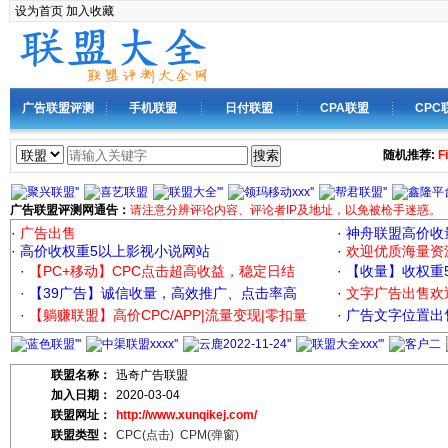
设为首页
加入收藏
广告联盟评测
手机联盟
日付联盟
CPA联盟
CPC
搜索
随机推荐:
F
广告联盟评测网通告：
请注意分辨评论内容、评论者IP及地址，以免被枪手迷惑。
·
广告出售
·
神舟联盟高价收
·
高价收权重5以上影视小说网站
·
欢迎优质海量资
·
【PC+移动】CPC点击超高收益，稳定日结
·
【收量】收权重
·
【39广告】诚信收量，高效推广、点击率高
·
文字广告出售欢
·
【躺赚联盟】高价CPC/APP|流量变现|零扣量
·
广告文字位置出售
联盟名称：
迅奇广告联盟
加入日期：
2020-03-04
联盟网址：
http://www.xunqikej.com/
联盟类型：
CPC(点击)
CPM(弹窗)