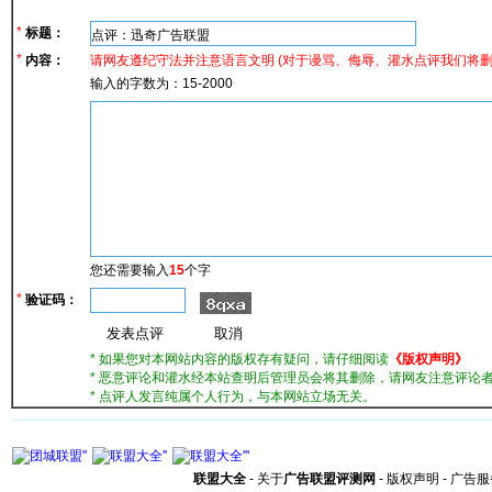
*
标题：
*
内容：
请网友遵纪守法并注意语言文明 (对于谩骂、侮辱、灌水点评我们将
输入的字数为：15-2000
您还需要输入
15
个字
*
验证码：
* 如果您对本网站内容的版权存有疑问，请仔细阅读
《版权声明》
* 恶意评论和灌水经本站查明后管理员会将其删除，请网友注意评论者
* 点评人发言纯属个人行为，与本网站立场无关。
联盟大全
-
关于
广告联盟评测网
-
版权声明
-
广告服