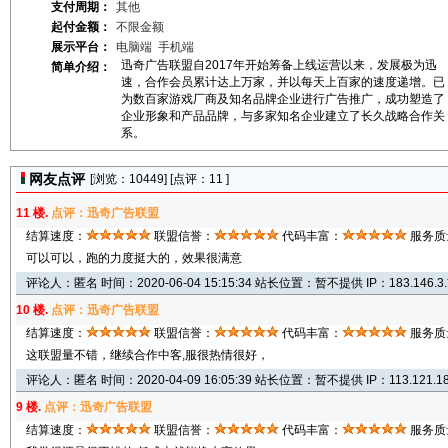
支付周期：
其他
起付金额：
不限金额
展示平台：
电脑端
手机端
迅奇广告联盟自2017年开始筹备上线运营以来，发展极为迅
简单介绍：
速，合作会员累计达上万家，并以每天上百家的速度递增。已
为数百家游戏厂商及知名品牌企业进行广告推广，成功塑造了
企业形象和产品品牌，与多家知名企业建立了长久战略合作关
系。
网友点评
[浏览：
10449] [点评：11 ]
11 楼.
点评：迅奇广告联盟
结算速度：
联盟信誉：
代码丰富：
服务质
可以可以，跑的力度挺大的，效果很满意
评论人：匿名 时间：2020-06-04 15:15:34 站长位置：暂不提供 IP：183.146.3.
10 楼.
点评：迅奇广告联盟
结算速度：
联盟信誉：
代码丰富：
服务质
这联盟量不错，继续合作中客,服很热情很好，
评论人：匿名 时间：2020-04-09 16:05:39 站长位置：暂不提供 IP：113.121.18
9 楼.
点评：迅奇广告联盟
结算速度：
联盟信誉：
代码丰富：
服务质