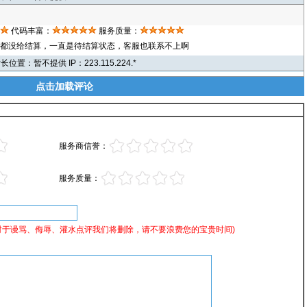
我也来点评
代码丰富：
服务质量：
都没给结算，一直是待结算状态，客服也联系不上啊
站长位置：暂不提供 IP：223.115.224.*
我也来点评
点击加载评论
服务商信誉：
服务质量：
对于谩骂、侮辱、灌水点评我们将删除，请不要浪费您的宝贵时间)