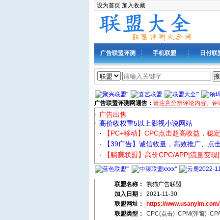
设为首页
加入收藏
广告联盟评测
手机联盟
日付联
搜
广告联盟评测网通告：
请注意分辨评论内容、评
·
广告出售
·
高价收权重5以上影视小说网站
·
【PC+移动】CPC点击超高收益，稳
·
【39广告】诚信收量，高效推广、点
·
【躺赚联盟】高价CPC/APP|流量变现
联盟名称：
熊猫广告联盟
加入日期：
2021-11-30
联盟网址：
https://www.usanylm.com/
联盟类型：
CPC(点击)
CPM(弹窗)
CP