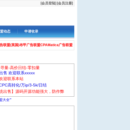
[会员登陆]
[会员注册]
盟动态
申请收录
广告联盟(英国)
布甲广告联盟
CPAMatica广告联盟
信寻量-高价日结-零扣量
售 欢迎联系xxxxx
欢迎联系本站
C高转化/万ip/3-5k/日结
统出售】源码开源功能强大，防作弊