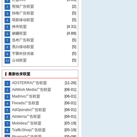
1
熊猫广告联盟
[2]
2
快唯广告联盟
[5]
3
萌新移动联盟
[5]
4
神舟联盟
[4.31]
5
躺赚联盟
[4.88]
6
迅奇广告联盟
[5]
7
黑白移动联盟
[5]
8
宇聚科技传媒
[5]
9
云动联盟
[5]
10
最新收录联盟
ADSTERRA广告联盟
[11-26]
1
AdWork Media广告联盟
[06-01]
2
Madrivo广告联盟
[06-01]
3
Fireads广告联盟
[06-01]
4
AdOperator广告联盟
[06-01]
5
Adsterra广告联盟
[06-01]
6
Mobidea广告联盟
[05-19]
7
TrafficShop广告联盟
[05-19]
8
Plugrush广告联盟
[05-08]