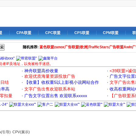
盟
CPA联盟
CPC联盟
CPS联盟
CPM联盟
联
索
随机推荐:
蓝色联盟
zanox广告联盟(欧洲)
TrafficStars广告联盟
Awin
论者IP及地址，以免被枪手迷惑。
·
神舟联盟高价收量
·
<39联盟>诚
·
欢迎优质海量资源投放广告
·
广告文字位置出
定日结
·
【收量】收权重5以上影视小说网站合作
·
文字广告出售
击率高
·
文字广告出售欢迎联系本站
·
收高权重网站CP
|零扣量
·
广告文字位置出售 欢迎联系xxxxx
·
【广告联盟系
A(引导)
CPV(展示)