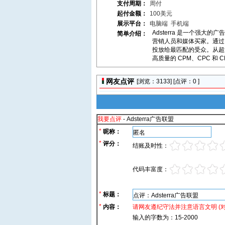
支付周期：
周付
起付金额：
100美元
展示平台：
电脑端
手机端
Adsterra 是一个强大
简单介绍：
营销人员和媒体买家。通过 
投放给最匹配的受众。从超过 
高质量的 CPM、CPC 和 C
网友点评
[浏览：
3133] [点评：0 ]
我要点评
- Adsterra广告联盟
*
昵称：
*
评分：
结账及时性：
代码丰富度：
*
标题：
*
内容：
请网友遵纪守法并注意语言文明 (
输入的字数为：15-2000