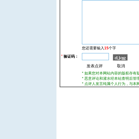
您还需要输入
15
个字
*
验证码：
* 如果您对本网站内容的版权存有
* 恶意评论和灌水经本站查明后管
* 点评人发言纯属个人行为，与本