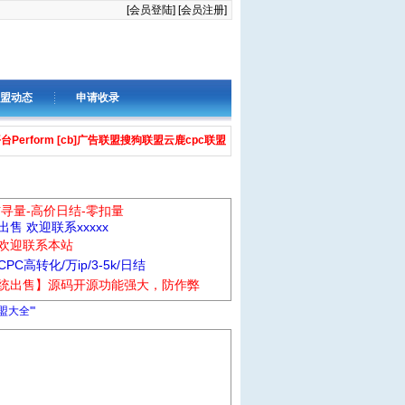
[会员登陆]
[会员注册]
盟动态
申请收录
平台
Perform [cb]广告联盟
搜狗联盟
云鹿cpc联盟
信寻量-高价日结-零扣量
售 欢迎联系xxxxx
欢迎联系本站
C高转化/万ip/3-5k/日结
统出售】源码开源功能强大，防作弊