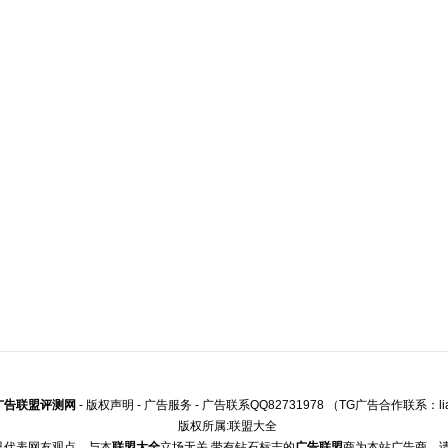
广告联盟评测网
-
版权声明
-
广告服务
-
广告联系QQ82731978
（TG广告合作联系：lia
版权所属:
联盟大全
只代表网友观点，与本
联盟大全
立场无关.带有钻石标志的
广告联盟
商为本站广告商，