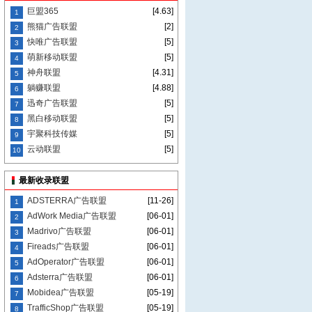
巨盟365
[4.63]
1
熊猫广告联盟
[2]
2
快唯广告联盟
[5]
3
萌新移动联盟
[5]
4
神舟联盟
[4.31]
5
躺赚联盟
[4.88]
6
迅奇广告联盟
[5]
7
黑白移动联盟
[5]
8
宇聚科技传媒
[5]
9
云动联盟
[5]
10
最新收录联盟
ADSTERRA广告联盟
[11-26]
1
AdWork Media广告联盟
[06-01]
2
Madrivo广告联盟
[06-01]
3
Fireads广告联盟
[06-01]
4
AdOperator广告联盟
[06-01]
5
Adsterra广告联盟
[06-01]
6
Mobidea广告联盟
[05-19]
7
TrafficShop广告联盟
[05-19]
8