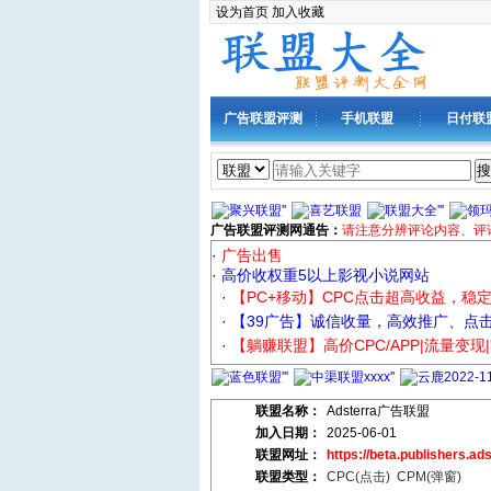
设为首页
加入收藏
广告联盟评测
手机联盟
日付联
搜
广告联盟评测网通告：
请注意分辨评论内容、评
·
广告出售
·
高价收权重5以上影视小说网站
·
【PC+移动】CPC点击超高收益，稳
·
【39广告】诚信收量，高效推广、点
·
【躺赚联盟】高价CPC/APP|流量变现
联盟名称：
Adsterra广告联盟
加入日期：
2025-06-01
联盟网址：
https://beta.publishers.ad
联盟类型：
CPC(点击)
CPM(弹窗)