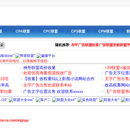
盟
CPA联盟
CPC联盟
CPS联盟
CPM联盟
联
索
随机推荐:
布甲广告联盟
拓客广告联盟
至钦联盟
论者IP及地址，以免被枪手迷惑。
·
神舟联盟高价收量
·
<39联盟>诚
·
欢迎优质海量资源投放广告
·
广告文字位置出
定日结
·
【收量】收权重5以上影视小说网站合作
·
文字广告出售
击率高
·
文字广告出售欢迎联系本站
·
收高权重网站CP
|零扣量
·
广告文字位置出售 欢迎联系xxxxx
·
【广告联盟系
sterra.com/signup