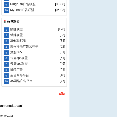
Plugrush广告联盟
[05-08]
9
MyLead广告联盟
[05-08]
10
热评联盟
躺赚联盟
[128]
1
躺赚联盟
[83]
2
39移动联盟
[74]
3
聚兴移动广告营销平
[52]
4
聚盟365
[51]
5
云鹿cpc联盟
[51]
6
云鹿cpc联盟
[49]
7
悦昂广告
[49]
8
蓝色网络平台
[48]
9
35网络广告平台
[47]
10
nmengdaquan）
请注意分辨。