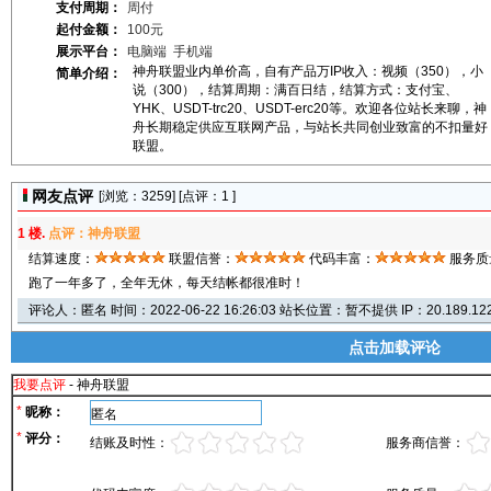
支付周期：
周付
起付金额：
100元
展示平台：
电脑端
手机端
神舟联盟业内单价高，自有产品万IP收入：视频（350），小
简单介绍：
说（300），结算周期：满百日结，结算方式：支付宝、
YHK、USDT-trc20、USDT-erc20等。欢迎各位站长来聊，神
舟长期稳定供应互联网产品，与站长共同创业致富的不扣量好
联盟。
网友点评
[浏览：
3259] [点评：1 ]
1 楼.
点评：神舟联盟
结算速度：
联盟信誉：
代码丰富：
服务质
跑了一年多了，全年无休，每天结帐都很准时！
评论人：匿名 时间：2022-06-22 16:26:03 站长位置：暂不提供 IP：20.189.122
点击加载评论
我要点评
- 神舟联盟
*
昵称：
*
评分：
结账及时性：
服务商信誉：