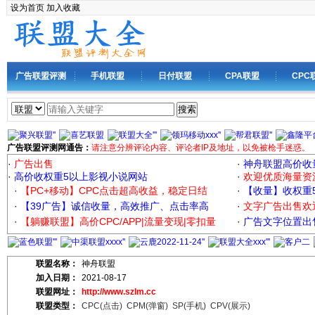
设为首页
加入收藏
广告联盟评测
手机联盟
日付联盟
CPA联盟
CPC
搜索
广告联盟评测网通告：
请注意分辨评论内容、评论者IP及地址，以免被枪手迷惑。
·
广告出售
·
神舟联盟高价收
·
高价收权重5以上影视小说网站
·
欢迎优质海量资
·
【PC+移动】CPC点击超高收益，稳定日结
·
【收量】收权重
·
【39广告】诚信收量，高效推广、点击率高
·
文字广告出售欢
·
【躺赚联盟】高价CPC/APP|流量变现|零扣量
·
广告文字位置出售
联盟名称：
神舟联盟
加入日期：
2021-08-17
联盟网址：
http://www.szlm.cc
联盟类型：
CPC(点击)
CPM(弹窗)
SP(手机)
CPV(展示)