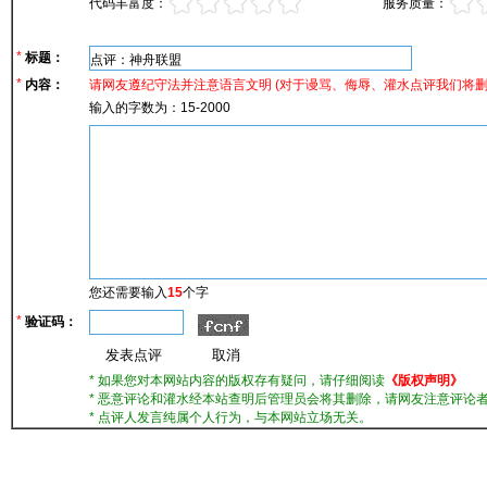
代码丰富度：
服务质量：
*
标题：
*
内容：
请网友遵纪守法并注意语言文明 (对于谩骂、侮辱、灌水点评我们将
输入的字数为：15-2000
您还需要输入
15
个字
*
验证码：
* 如果您对本网站内容的版权存有疑问，请仔细阅读
《版权声明》
* 恶意评论和灌水经本站查明后管理员会将其删除，请网友注意评论者
* 点评人发言纯属个人行为，与本网站立场无关。