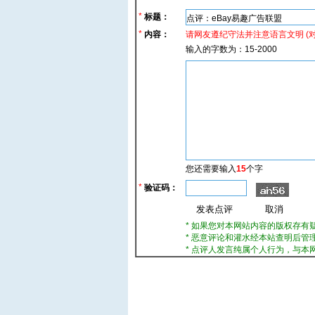
*
标题：
*
内容：
请网友遵纪守法并注意语言文明 (
输入的字数为：15-2000
您还需要输入
15
个字
*
验证码：
* 如果您对本网站内容的版权存有
* 恶意评论和灌水经本站查明后管
* 点评人发言纯属个人行为，与本