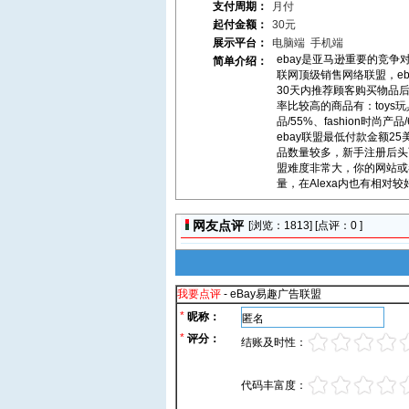
支付周期：
月付
起付金额：
30元
展示平台：
电脑端
手机端
ebay是亚马逊重要的竞
简单介绍：
联网顶级销售网络联盟，eb
30天内推荐顾客购买物品
率比较高的商品有：toys玩具/5
品/55%、fashion时尚产品
ebay联盟最低付款金额25
品数量较多，新手注册后头
盟难度非常大，你的网站或
量，在Alexa内也有相对
网友点评
[浏览：
1813] [点评：0 ]
我要点评
- eBay易趣广告联盟
*
昵称：
*
评分：
结账及时性：
代码丰富度：