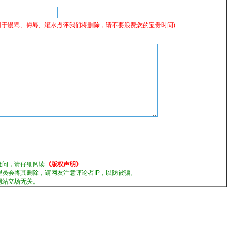
对于谩骂、侮辱、灌水点评我们将删除，请不要浪费您的宝贵时间)
疑问，请仔细阅读
《版权声明》
理员会将其删除，请网友注意评论者IP，以防被骗。
网站立场无关。