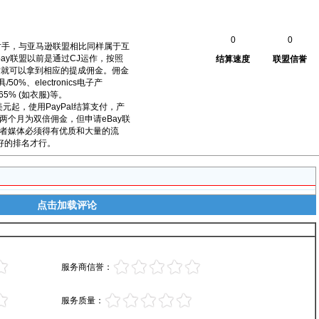
0
0
争对手，与亚马逊联盟相比同样属于互
ay联盟以前是通过CJ运作，按照
结算速度
联盟信誉
后就可以拿到相应的提成佣金。佣金
0%、electronics电子产
/65% (如衣服)等。
美元起，使用PayPal结算支付，产
两个月为双倍佣金，但申请eBay联
者媒体必须得有优质和大量的流
较好的排名才行。
点击加载评论
服务商信誉：
服务质量：