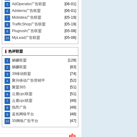
AdOperator广告联盟
[06-01]
5
Adsterra广告联盟
[06-01]
6
Mobidea广告联盟
[05-19]
7
TrafficShop广告联盟
[05-19]
8
Plugrush广告联盟
[05-08]
9
MyLead广告联盟
[05-08]
10
热评联盟
躺赚联盟
[128]
1
躺赚联盟
[83]
2
39移动联盟
[74]
3
聚兴移动广告营销平
[52]
4
聚盟365
[51]
5
云鹿cpc联盟
[51]
6
云鹿cpc联盟
[49]
7
悦昂广告
[49]
8
蓝色网络平台
[48]
9
35网络广告平台
[47]
10