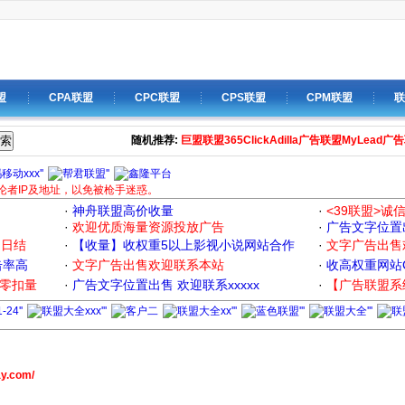
盟
CPA联盟
CPC联盟
CPS联盟
CPM联盟
联
索
随机推荐:
巨盟联盟365
ClickAdilla广告联盟
MyLead广
论者IP及地址，以免被枪手迷惑。
·
神舟联盟高价收量
·
<39联盟>诚
·
欢迎优质海量资源投放广告
·
广告文字位置出
定日结
·
【收量】收权重5以上影视小说网站合作
·
文字广告出售
击率高
·
文字广告出售欢迎联系本站
·
收高权重网站CP
|零扣量
·
广告文字位置出售 欢迎联系xxxxx
·
【广告联盟系
ay.com/