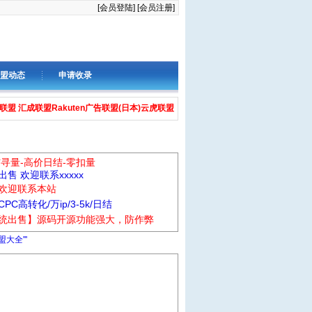
[会员登陆]
[会员注册]
盟动态
申请收录
告联盟
汇成联盟
Rakuten广告联盟(日本)
云虎联盟
信寻量-高价日结-零扣量
售 欢迎联系xxxxx
欢迎联系本站
C高转化/万ip/3-5k/日结
统出售】源码开源功能强大，防作弊