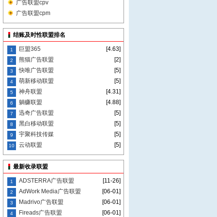
广告联盟cpv
广告联盟cpm
结账及时性联盟排名
巨盟365
[4.63]
1
熊猫广告联盟
[2]
2
快唯广告联盟
[5]
3
萌新移动联盟
[5]
4
神舟联盟
[4.31]
5
躺赚联盟
[4.88]
6
迅奇广告联盟
[5]
7
黑白移动联盟
[5]
8
宇聚科技传媒
[5]
9
云动联盟
[5]
10
最新收录联盟
ADSTERRA广告联盟
[11-26]
1
AdWork Media广告联盟
[06-01]
2
Madrivo广告联盟
[06-01]
3
Fireads广告联盟
[06-01]
4