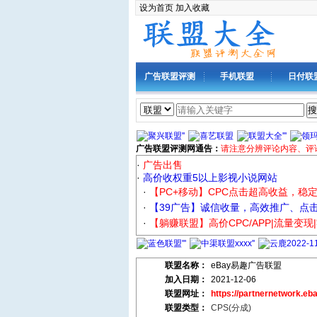
设为首页
加入收藏
广告联盟评测
手机联盟
日付联
搜
广告联盟评测网通告：
请注意分辨评论内容、评
·
广告出售
·
高价收权重5以上影视小说网站
·
【PC+移动】CPC点击超高收益，稳
·
【39广告】诚信收量，高效推广、点
·
【躺赚联盟】高价CPC/APP|流量变现
联盟名称：
eBay易趣广告联盟
加入日期：
2021-12-06
联盟网址：
https://partnernetwork.eb
联盟类型：
CPS(分成)