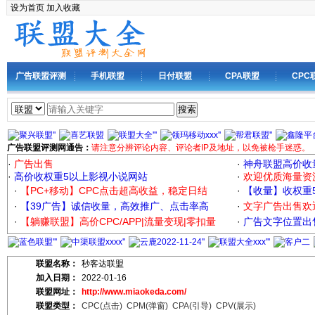
设为首页
加入收藏
广告联盟评测
手机联盟
日付联盟
CPA联盟
CPC
搜索
广告联盟评测网通告：
请注意分辨评论内容、评论者IP及地址，以免被枪手迷惑。
·
广告出售
·
神舟联盟高价收
·
高价收权重5以上影视小说网站
·
欢迎优质海量资
·
【PC+移动】CPC点击超高收益，稳定日结
·
【收量】收权重
·
【39广告】诚信收量，高效推广、点击率高
·
文字广告出售欢
·
【躺赚联盟】高价CPC/APP|流量变现|零扣量
·
广告文字位置出售
联盟名称：
秒客达联盟
加入日期：
2022-01-16
联盟网址：
http://www.miaokeda.com/
联盟类型：
CPC(点击)
CPM(弹窗)
CPA(引导)
CPV(展示)