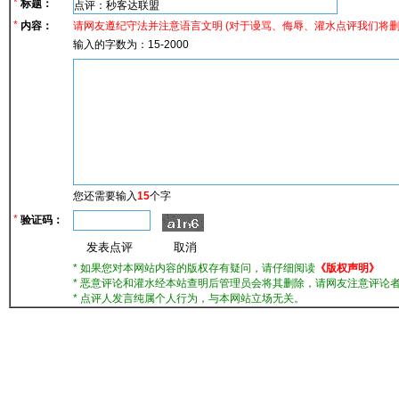
*
标题：
*
内容：
请网友遵纪守法并注意语言文明 (对于谩骂、侮辱、灌水点评我们将
输入的字数为：15-2000
您还需要输入
15
个字
*
验证码：
* 如果您对本网站内容的版权存有疑问，请仔细阅读
《版权声明》
* 恶意评论和灌水经本站查明后管理员会将其删除，请网友注意评论者
* 点评人发言纯属个人行为，与本网站立场无关。