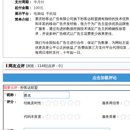
支付周期：
半月付
起付金额：
100元
展示平台：
电脑端
手机端
重庆秒客达广告有限公司旗下秒客达联盟拥有独特的技术优势
简单介绍：
和丰富的移动广告开发经验，致力于为广告主提供优质品牌推
广服务，通过先进的数据挖掘技术满足广告主的精确投放需
求，开设多种广告模式让广告主花费更少效果更佳。
我们与全国知名广告主进行合作，保证广告数量，为网站主提
供更高更公平公正的收益,广告费由第三方支付平台代理结算，
每周日准时支付，十年如一日。
网友点评
[浏览：
1149] [点评：0 ]
点击加载评论
我要点评
- 秒客达联盟
*
昵称：
*
评分：
结账及时性：
服务商信誉：
代码丰富度：
服务质量：