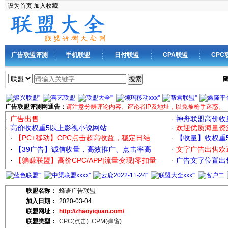
设为首页
加入收藏
广告联盟评测
手机联盟
日付联盟
CPA联盟
CPC
搜索
广告联盟评测网通告：
请注意分辨评论内容、评论者IP及地址，以免被枪手迷惑。
·
广告出售
·
神舟联盟高价收
·
高价收权重5以上影视小说网站
·
欢迎优质海量资
·
【PC+移动】CPC点击超高收益，稳定日结
·
【收量】收权重
·
【39广告】诚信收量，高效推广、点击率高
·
文字广告出售欢
·
【躺赚联盟】高价CPC/APP|流量变现|零扣量
·
广告文字位置出售
联盟名称：
蜂语广告联盟
加入日期：
2020-03-04
联盟网址：
http://zhaoyiquan.com/
联盟类型：
CPC(点击)
CPM(弹窗)