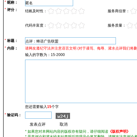
*
昵称：
*
评分：
结账及时性：
服务商信誉：
代码丰富度：
服务质量：
*
标题：
*
内容：
请网友遵纪守法并注意语言文明 (对于谩骂、侮辱、灌水点评我们将
输入的字数为：15-2000
您还需要输入
15
个字
*
验证码：
* 如果您对本网站内容的版权存有疑问，请仔细阅读
《版权声明》
* 恶意评论和灌水经本站查明后管理员会将其删除，请网友注意评论者