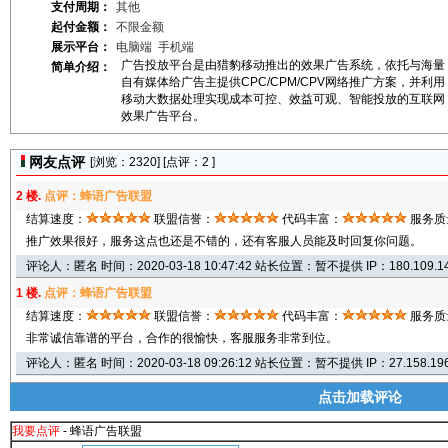
支付周期：
其他
起付金额：
不限金额
展示平台：
电脑端
手机端
广告投放平台是由猎豹移动推出的效果广告系统，依托与海量
简单介绍：
自有媒体给广告主提供CPC/CPM/CPV网络推广方案，并利用
移动大数据处理实现成本可控、效益可观、智能投放的互联网
效果广告平台。
网友点评
[浏览：
2320] [点评：2 ]
2 楼.
点评：蜂语广告联盟
结算速度：
联盟信誉：
代码丰富：
服务质
推广效果很好，服务这点也还是不错的，还有客服人员能及时回复你问题。
评论人：匿名 时间：2020-03-18 10:47:42 站长位置：暂不提供 IP：180.109.14
1 楼.
点评：蜂语广告联盟
结算速度：
联盟信誉：
代码丰富：
服务质
非常诚信靠谱的平台，合作的很愉快，客服服务非常到位。
评论人：匿名 时间：2020-03-18 09:26:12 站长位置：暂不提供 IP：27.158.196
点击加载评论
我要点评
- 蜂语广告联盟