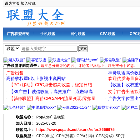
设为首页
加入收藏
广告联盟评测
手机联盟
日付联盟
CPA联盟
CPC
搜索
广告联盟评测网通告：
请注意分辨评论内容、评论者IP及地址，以免被枪手迷惑。
·
广告出售
·
神舟联盟高价收
·
高价收权重5以上影视小说网站
·
欢迎优质海量资
·
【PC+移动】CPC点击超高收益，稳定日结
·
【收量】收权重
·
【39广告】诚信收量，高效推广、点击率高
·
文字广告出售欢
·
【躺赚联盟】高价CPC/APP|流量变现|零扣量
·
广告文字位置出售
联盟名称：
PopAds广告联盟
加入日期：
2025-03-20
联盟网址：
https://www.popads.net/users/refer/2666975
联盟类型：
CPC(点击)
CPM(弹窗)
CPA(引导)
CPS(分成)
SP(手